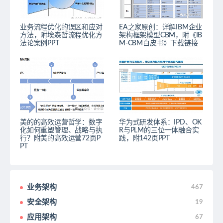
业务流程优化的误区和应对
EA之家原创：详解IBM企业
方法，附埃森哲流程优化方
架构框架模型CBM，附《IB
法论案例PPT
M-CBM白皮书》下载链接
美的的高效运营哲学：数字
华为式研发体系：IPD、OK
化如何重塑管理、战略与执
R与PLM的三位一体融合实
行？附美的高效运营72页P
践，附142页PPT
PT
业务架构
467
安全架构
19
应用架构
67