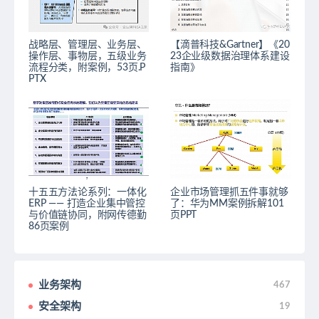
战略层、管理层、业务层、
【滴普科技&Gartner】《20
操作层、事物层，五级业务
23企业级数据治理体系建设
流程分类，附案例，53页.P
指南》
PTX
十五五方法论系列：一体化
企业市场管理抓五件事就够
ERP —— 打造企业集中管控
了：华为MM案例拆解101
与价值链协同，附网传德勤
页PPT
86页案例
业务架构
467
安全架构
19