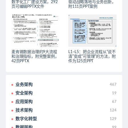
数字化工厂建设方案，292
驱动战略落地与业务创新，
页可编辑PPTX文件
附111页PPT案例
麦肯锡数据治理的9大流程
L1–L5：把企业流程从“说不
和治理指标，附完整案例，
清”变成“可管理”的方法，附
42页PPTX
件为125页PPT
业务架构
467
安全架构
19
应用架构
67
技术架构
124
数字化转型
129
数据架构
99