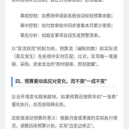
资项目照样无控制。真正的预算控制，必须覆盖：
事前控制
：如费用申请前系统自动校验预算余额；
事中控制
：如付款审批中同步查看本月累计使用；
事后分析
：如超支事项自动生成预警清单。
以“双流双控”机制为例，预算流（编制的数）和实际流
（真实发生）在系统中实时匹配、比对，
实现每一笔报
销、采购、资金支出的“即时报审、即刻提醒”
。
四、预算要动态应对变化，而不是“一成不变”
企业环境变化越来越快，如果预算还按照年初“一张表”
僵化执行，反而会阻碍业务。
这就是
滚动预算
的意义：根据月度或季度的实际执行情
况，
调整后续预算计划，实现“边走边修正”
。