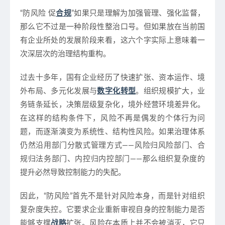
“防风险 促
合规
”如果只是理解为加强管理、强化监督，
那么它不过是一种阶段性整治口号。但如果放在当前国
有企业所处的发展阶段来看，这六个字实际上意味着一
次深层次的治理结构重构。
过去十多年，国有企业经历了快速扩张、资本运作、境
外布局、多元化发展与
数字化转型
。组织规模扩大，业
务链条延长，决策层级复杂化，境外经营环境差异化。
在这样的结构条件下，风险不再是偶发的个体行为问
题，而逐渐演变为系统性、结构性风险。如果治理体系
仍然沿用部门分散式管理方式——风险归风险部门、合
规归法务部门、内控归内控部门——那么组织复杂度的
提升必然导致控制能力的失配。
因此，“防风险”首先不是针对风险本身，而是针对组织
复杂度失控。它要求企业重新审视自身的控制能力是否
能够支撑
战略
扩张。风险在本质上并不会被消灭，它只