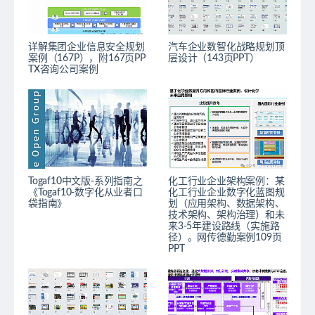
详解集团企业信息安全规划
汽车企业数智化战略规划顶
案例（167P），附167页PP
层设计（143页PPT）
TX咨询公司案例
Togaf10中文版-系列指南之
化工行业企业架构案例：某
《Togaf10-数字化从业者口
化工行业企业数字化蓝图规
袋指南》
划（应用架构、数据架构、
技术架构、架构治理）和未
来3-5年建设路线（实施路
径）。网传德勤案例109页
PPT