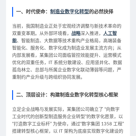
一、时代使命：
制造业
数字化转型
的必然抉择
当前，我国制造业正处于宏观经济调整与新技术革命的
双重变革期。从外部环境看，
战略
深入推进，
人工智
能
、智能制造、大数据等技术重构产业格局，高端装备
智能化、服务化、数字化成为制造业发展主流方向；从
内部发展看，某集团公司面临管控效能提升、运营模式
优化的双重任务，IT 系统分散建设、应用竖井化、数据
孤岛林立、总部与所属企业数字化联动薄弱等问题，严
重制约产业升级与跨组织协同发展。
二、顶层设计：构建制造业数字化转型核心框架
立足企业战略与发展实际，某集团公司确立了 “向数字
工业时代的创新型制造服务企业转型”的数字化愿景，以
“打造数字工业标杆” 为使命，通过“数字集团 1358 工程”
搭建转型核心框架，以 IT 架构为底座实现数字化建设的