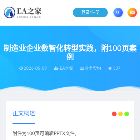
登录/注册
制造业企业数智化转型实践，附100页案
例
2026-05-09
EA之家
业务架构
307
当前位置：
EA之家
业务架构
制造业企业数智化转型实践，附100页案例
>
>
正文概述
附件为100页可编辑PPTX文件。