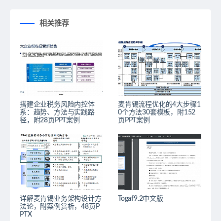
相关推荐
搭建企业税务风险内控体
麦肯锡流程优化的4大步骤1
系：趋势、方法与实践路
0个方法30套模板，附152
径，附28页PPT案例
页PPT案例
详解麦肯锡业务架构设计方
Togaf9.2中文版
法论，附案例赏析，48页P
PTX