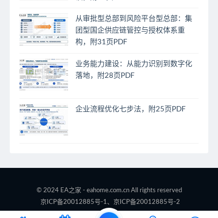
从审批型总部到风险平台型总部：集
团型国企供应链管控与授权体系重
构，附31页PDF
业务能力建设：从能力识别到数字化
落地，附28页PDF
企业流程优化七步法，附25页PDF
© 2024 EA之家 - eahome.com.cn All rights reserved
京ICP备20012885号-1、京ICP备20012885号-2