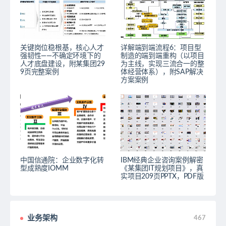
关键岗位稳根基，核心人才
详解端到端流程6：项目型
强韧性——不确定环境下的
制造的端到端重构（以项目
人才底盘建设，附某集团29
为主线，实现三流合一的整
9页完整案例
体经营体系），附SAP解决
方案案例
中国信通院：企业数字化转
IBM经典企业咨询案例解密
型成熟度IOMM
《某集团IT规划项目》，真
实项目209页PPTX，PDF版
业务架构
467