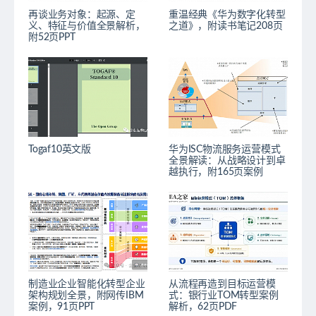
再谈业务对象：起源、定
重温经典《华为数字化转型
义、特征与价值全景解析，
之道》，附读书笔记208页
附52页PPT
Togaf10英文版
华为ISC物流服务运营模式
全景解读：从战略设计到卓
越执行，附165页案例
制造业企业智能化转型企业
从流程再造到目标运营模
架构规划全景，附网传IBM
式：银行业TOM转型案例
案例，91页PPT
解析，62页PDF