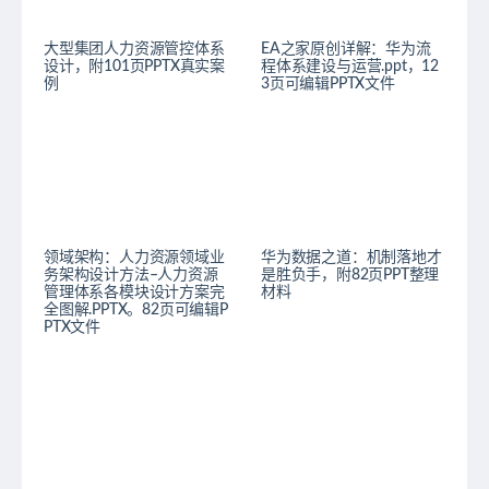
大型集团人力资源管控体系
EA之家原创详解：华为流
设计，附101页PPTX真实案
程体系建设与运营.ppt，12
例
3页可编辑PPTX文件
领域架构：人力资源领域业
华为数据之道：机制落地才
务架构设计方法–人力资源
是胜负手，附82页PPT整理
管理体系各模块设计方案完
材料
全图解.PPTX。82页可编辑P
PTX文件