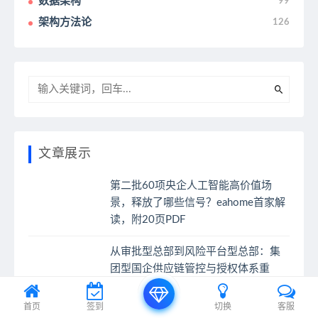
数据架构
99
架构方法论
126
文章展示
第二批60项央企人工智能高价值场
景，释放了哪些信号？eahome首家解
读，附20页PDF
从审批型总部到风险平台型总部：集
团型国企供应链管控与授权体系重
构，附31页PDF
首页
签到
切换
客服
业务能力建设：从能力识别到数字化