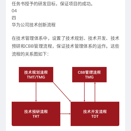
任务书授予的研发目标，保证项目的成功。
04
四
华为公司技术创新流程
在技术管理体系中，设置了技术规划、技术开发、技术
预研和CBB管理流程，保证技术管理体系的运作。
这些
流程的关系图如下：