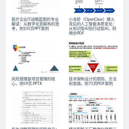
医疗企业IT战略蓝图的专业
小龙虾（OpenClaw）爆火
解读：从数字化到架构的思
背后的人工智能本质变化：
考，附105页PPT案例
从知识型AI到行动型AI，附
两份PDF
风险管理是项目管理的核
技术架构设计的原则、方法
心，附59页.PPTX
和思路，附75页PDF案例