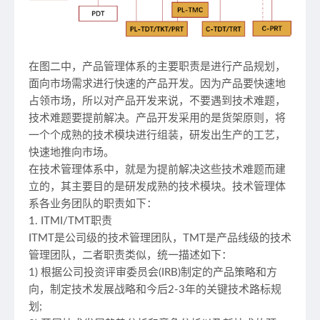
在图二中，产品管理体系的主要职责是进行产品规划，
面向市场需求进行快速的产品开发。因为产品要快速地
占领市场，所以对产品开发来说，不要遇到技术难题，
技术难题要提前解决。产品开发采用的是货架原则，将
一个个成熟的技术模块进行组装，研发出生产的工艺，
快速地推向市场。
在技术管理体系中，就是为提前解决这些技术难题而建
立的，其主要目的是研发成熟的技术模块。技术管理体
系各业务团队的职责如下：
1. ITMI/TMT职责
ITMT是公司级的技术管理团队，TMT是产品线级的技术
管理团队，二者职责类似，统一描述如下：
1) 根据公司投资评审委员会(IRB)制定的产品策略和方
向，制定技术发展战略和今后2-3年的关键技术路标规
划;