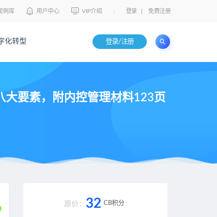
案例库
用户中心
VIP介绍
登录
|
免费注册
字化转型
登录/注册
八大要素，附内控管理材料123页
T
32
CB积分
原价：