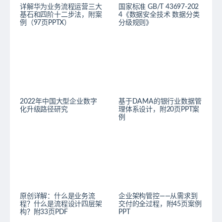
详解华为业务流程运营三大
国家标准 GB/T 43697-202
基石和四阶十二步法，附案
4《数据安全技术 数据分类
例（97页PPTX）
分级规则》
2022年中国大型企业数字
基于DAMA的银行业数据管
化升级路径研究
理体系设计，附20页PPT案
例
原创详解：什么是业务流
企业架构管控——从需求到
程？什么是流程设计四层架
交付的全过程，附45页案例
构？附33页PDF
PPT