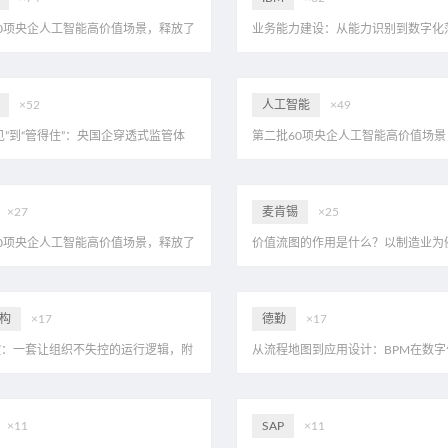
0项央企人工智能高价值场景，释放了
业务能力建设：从能力识别到数字化
？eahome首家解读，附20页PDF
28页PDF
×52
人工智能
×49
见”到“管得住”：央国企穿透式监管体
第二批60项央企人工智能高价值场景
逻辑与路径，附25页PDF
哪些信号？eahome首家解读，附20页
×27
麦肯锡
×25
0项央企人工智能高价值场景，释放了
价值流图的作用是什么？以制造业为例
？eahome首家解读，附20页PDF
PDF
构
×17
德勤
×17
控：一套让组织不失控的运行逻辑，附
从流程地图到应用设计：BPM在数字
（112页可编辑PPTX文件）
的使用方法，附20页PDF
×11
SAP
×11