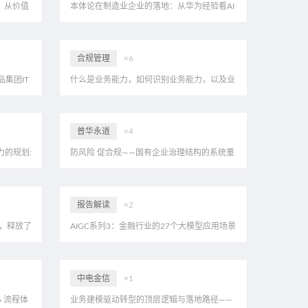
：从价值
本体论在制造业企业的落地：从华为经验看AI
PPT案
如何真正理解业务，附华为29页PPT案例
合规管理
×6
集团IT
什么是业务能力，如何识别业务能力，以及业
案例
务能力的应用案例，解析视频+38页PDF
普华永道
×4
力的规划:
防风险 促合规——国有企业治理结构的系统重
建逻辑，附普华永道案例
报告解读
×2
，释放了
AIGC系列3：金融行业的27个大模型应用场景
PDF
全量拆解，附报告
中电金信
×1
 流程体
业务建模驱动转型的顶层逻辑与落地路径——