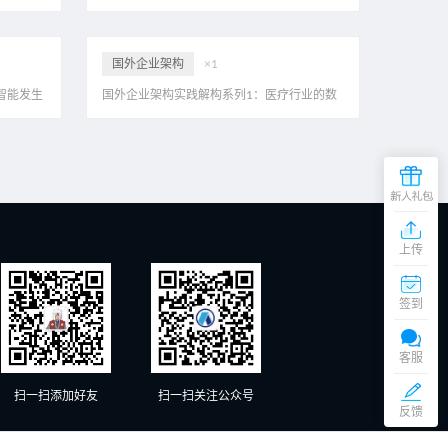
解读中电金信企业架构白皮书，99页PDF
国外企业架构
×1
智能发生
国外企业架构实践解构系列1：医疗行业的数
月研究报告
字化转型，附案例46页PPT
上传
在
线
签到
客
服
添加微信交谈
周
客服
一
至
扫一扫添加好友
扫一扫关注公众号
添加微信交谈
周
反馈
六