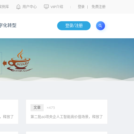
案例库
用户中心
VIP介绍
登录
|
免费注册
字化转型
登录/注册
文章
×475
，释放了
第二批60项央企人工智能高价值场景，释放了
PDF
哪些信号？eahome首家解读，附20页PDF