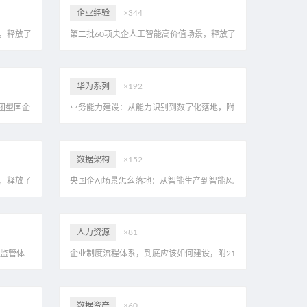
企业经验
×344
，释放了
第二批60项央企人工智能高价值场景，释放了
PDF
哪些信号？eahome首家解读，附20页PDF
华为系列
×192
团型国企
业务能力建设：从能力识别到数字化落地，附
DF
28页PDF
数据架构
×152
，释放了
央国企AI场景怎么落地：从智能生产到智能风
PDF
控，看大型组织的智能化实践
人力资源
×81
式监管体
企业制度流程体系，到底应该如何建设，附21
页PDF
数据资产
×60