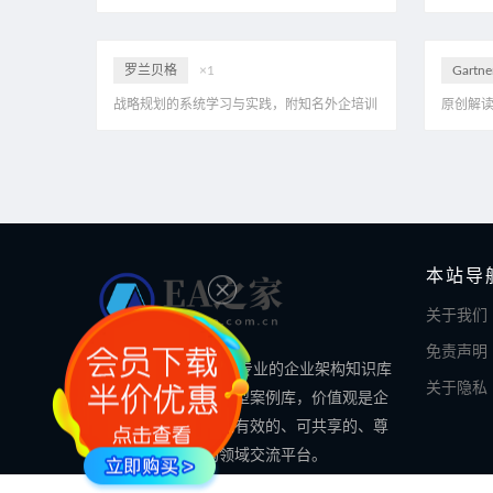
底层逻辑，31页PPT
汽车整车
罗兰贝格
×1
Gartne
战略规划的系统学习与实践，附知名外企培训
原创解
材料，123页PPT
向，看
Gartn
本站导
关于我们
免责声明
EA之家的使命是做最专业的企业架构知识库
关于隐私
和最全面的数字化转型案例库，价值观是企
业架构领域专业的、有效的、可共享的、尊
重知识的企业架构领域交流平台。