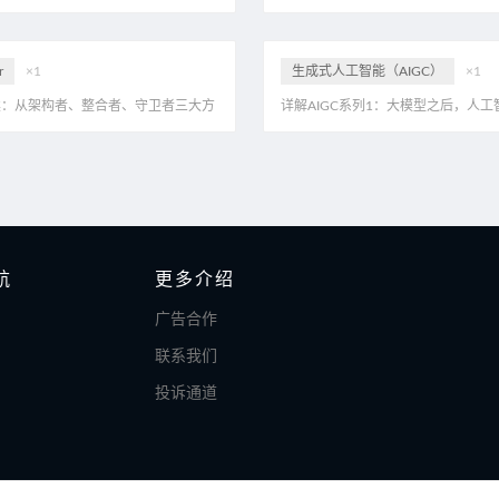
厂为例，附140页案例
系搭建方法，附40页PDF
r
×1
生成式人工智能（AIGC）
×1
读：从架构者、整合者、守卫者三大方
详解AIGC系列1：大模型之后，人工
未来五年的智能化路线图，深度解读
了什么根本变化？附AIGC202510
er《2026 十大战略技术趋势》
航
更多介绍
广告合作
联系我们
投诉通道