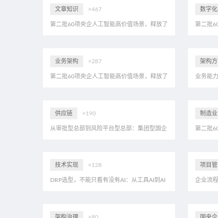
文章知识
×467
数字化
第二批60项央企人工智能高价值场景，释放了
第二批6
哪些信号？eahome首家解读，附20页PDF
哪些信号
业务架构
×287
架构方
第二批60项央企人工智能高价值场景，释放了
业务能
哪些信号？eahome首家解读，附20页PDF
28页PD
供应链
×190
制造业
从审批型总部到风险平台型总部：集团型国企
第二批6
供应链管控与授权体系重构，附31页PDF
哪些信号
技术实现
×128
项目管
DRP选型，不能只看有没有AI：从工具AI到AI
企业流程
原生的真实距离，附25页PDF
架构治理
×80
国央企