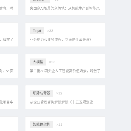
落地，附
央国企AI场景怎么落地：从智能生产到智能风
控，看大型组织的智能化实践
Togaf
×33
，释放了
业务能力和业务流程，到底是什么关系？
PDF
TOGAF其实说得很清楚，附Togaf业务能力
大模型
×23
，51页
第二批60项央企人工智能高价值场景，释放了
哪些信号？eahome首家解读，附20页PDF
形势与背景
×12
化项目中
从企业管理咨询解读解读《十五五规划建
议》，附十五五规划建议pdf
智能体架构
×11