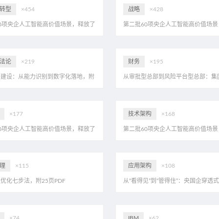
转型
×454
战略
×428
0项央企人工智能高价值场景，释放了
第二批60项央企人工智能高价值场景
？eahome首家解读，附20页PDF
哪些信号？eahome首家解读，附20页
法论
×219
财务
×195
力建设：从能力识别到数字化落地，附
从审批型总部到风险平台型总部：集
F
供应链管控与授权体系重构，附31页P
×177
技术架构
×168
0项央企人工智能高价值场景，释放了
第二批60项央企人工智能高价值场景
？eahome首家解读，附20页PDF
哪些信号？eahome首家解读，附20页
理
×115
应用架构
×108
优化七步法，附25页PDF
从“看得见”到“管得住”：央国企穿透
系建设的逻辑与路径，附25页PDF
×74
IBM
×62