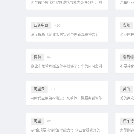
国产ERP替代的实施逻辑与能力条件分析，附
汽车行业
60页PDF报告
页PPT
业务中台
×10
安永
深度解析《企业架构实践与创新观察报告》
企业内
售前
×6
端到端
企业市场管理抓五件事就够了：华为MM案例
不要神化
拆解101页PPT
的，是企
阿里云
×3
美的
AI时代应用架构演进：从单体、微服务到智能
美的两
体——系统解读阿里云栖2025《AI原生应用生
“632”
态白皮书》，附PDF地址
阿里
×2
汽车行
从“合规要求”到“治理能力”：企业合规管理的
大型制