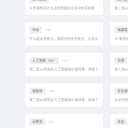
业务架构设计方法在制造业企业中的实践案
第二批6
例：业务架构设计七步法，附111页PPT
哪些信号
中台
×58
埃森哲
什么是业务能力，如何识别业务能力，以及业
从“看得
务能力的应用案例，解析视频+38页PDF
系建设的
人工智能（AI）
×27
合规
第二批60项央企人工智能高价值场景，释放了
第二批6
哪些信号？eahome首家解读，附20页PDF
哪些信号
智能体
×20
安全架
第二批60项央企人工智能高价值场景，释放了
企业内
哪些信号？eahome首家解读，附20页PDF
解决方案
云原生
×11
车企