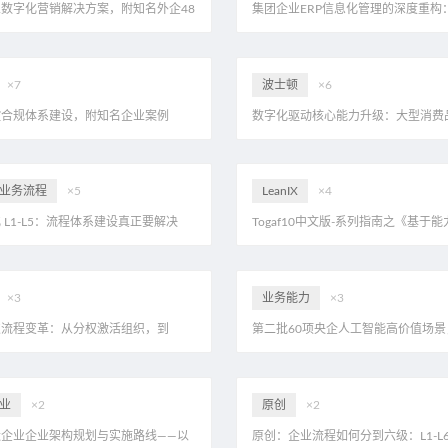
数字化营销解决方案，附知名外企48
集团企业ERP信息化管理的深度重构
驱动到端到端流程集成，附82页可编辑
例
×7
波士顿
×6
控合规体系建设，附知名企业案例
数字化驱动核心能力升级：大型消费品
引领的十年转型战略，附98页MKX
业务流程
×5
LeanIX
×4
 L1-L5：流程体系建设真正要解决
Togaf10中文版-系列指南之《基于能
业如何稳定运行，附案例128页PPT
战略与EA的联系》
×3
业务能力
×3
次流程变革：从分权激活组织，到
第二批60项央企人工智能高价值场景
统一系统能力，附62页PDF
哪些信号？eahome首家解读，附20页
业
×2
原创
×2
造企业企业架构规划与实施路线——以
原创：企业流程如何分到六级：L1-L6