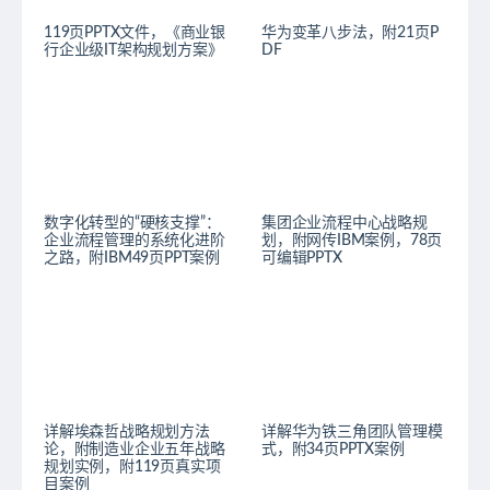
119页PPTX文件，《商业银
华为变革八步法，附21页P
行企业级IT架构规划方案》
DF
数字化转型的“硬核支撑”：
集团企业流程中心战略规
企业流程管理的系统化进阶
划，附网传IBM案例，78页
之路，附IBM49页PPT案例
可编辑PPTX
详解埃森哲战略规划方法
详解华为铁三角团队管理模
论，附制造业企业五年战略
式，附34页PPTX案例
规划实例，附119页真实项
目案例