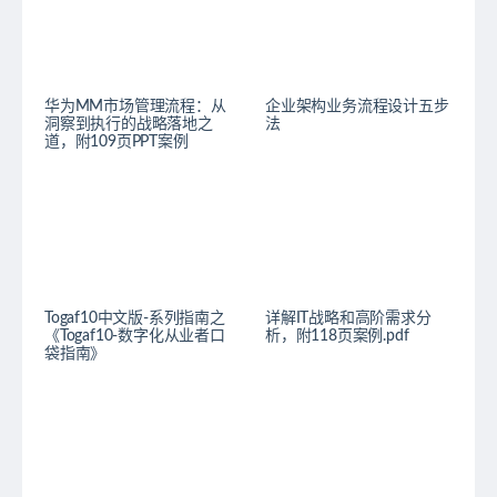
华为MM市场管理流程：从
企业架构业务流程设计五步
洞察到执行的战略落地之
法
道，附109页PPT案例
Togaf10中文版-系列指南之
详解IT战略和高阶需求分
《Togaf10-数字化从业者口
析，附118页案例.pdf
袋指南》