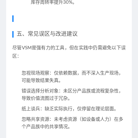
库存周转率提升30%。
五、常见误区与改进建议
尽管VSM是强有力的工具，但在实践中仍需避免以下误
区：
忽视现场观察
：仅依赖数据，而不深入生产现场，
可能导致结果失真。
错误选择分析对象
：未区分产品族或流程复杂性，
导致价值流图过于冗杂。
纸上谈兵
：缺乏实际执行，仅停留在理论层面。
忽略共享资源
：未考虑资源（如设备或人力）在多
个产品族中的共享情况。