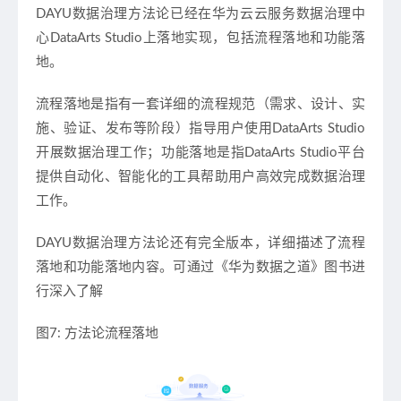
DAYU数据治理方法论
已经在
华为云云服务数据治理中
心DataArts Studio
上落地实现，包括流程落地和功能落
地。
流程落地是指有一套详细的流程规范（需求、设计、实
施、验证、发布等阶段）指导用户使用DataArts Studio
开展数据治理工作；功能落地是指DataArts Studio平台
提供自动化、智能化的工具帮助用户高效完成数据治理
工作。
DAYU数据治理方法论还有完全版本，详细描述了流程
落地和功能落地内容。可
通过《华为数据之道》图书进
行深入了解
图7:
方法论流程落地