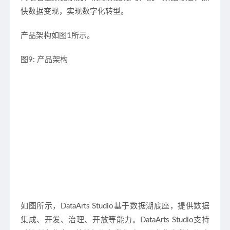
快数据变现，实现数字化转型。
产品架构如图1所示。
图9:
产品架构
如图所示，DataArts Studio基于数据湖底座，提供数据
集成、开发、治理、开放等能力。DataArts Studio支持