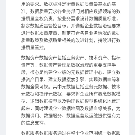
用的要求。数据标准是衡量数据质量最基本的基
准。数据质量要求各业务部门对相应数据领域的数
据质量全权负责，按业务需求设计数据质量标准，
制定数据质量管控目标，并遵循企业数据治理要求
进行数据质量度量，制定符合各自业务情况的数据
质量政策及数据质量相关的改进计划，持续进行数
据质量管控。
数据资产
数据资产包括业务资产、技术资产、指标
资产等。数据资产管理是数据治理的重要支撑手
段，核心是构建企业级的元数据管理中心、建立数
据资产目录、建立数据搜索引擎、实现数据血缘和
数据全景可视。其中元数据包括业务元数据、技术
元数据和操作元数据，要求将企业所有概念数据模
型、逻辑数据模型以及物理数据模型系统化地管理
起来，同时建设企业数据地图及数据血缘关系，为
数据调用、数据服务、数据运营及运维提供强有力
的信息支撑。
数据服务
数据服务通过在整个企业范围统一数据服