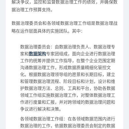
解决争议，监控和监督数据治理工作的绩效，并确保数
据治理工作预算支持。
数据治理委员会和各领域数据治理工作组是数据治理战
略在运作层面具体的实施团队。其中：
数据治理委员会
：由数据治理负责人、数据治理专
家和
数据架构
专家团组成，面向企业进行数据治理
工作的统筹并提供工作指导，在整个企业范围定期
沟通数据治理工作，形成数据质量精细化管控文
化。根据数据治理领导组的愿景和长期目标，建立
和管理数据治理流程、阶段目标和计划，设计和维
护数据治理方法、总则、工具和平台，协助各数据
领域工作组实施数据治理工作，对整体数据治理工
作进行度量和汇报，并对跨领域的数据治理问题和
争议进行解决和决策。
各领域数据治理工作组
：在各领域数据范围内进行
数据治理的工作，依据数据治理委员会制定的数据