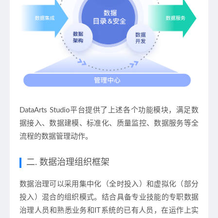
DataArts Studio平台提供了上述各个功能模块，满足数
据接入、数据建模、标准化、质量监控、数据服务等全
流程的数据管理动作。
二. 数据治理组织框架
数据治理可以采用
集中化（全时投入）
和
虚拟化（部分
投入）
混合的组织模式。结合具备专业技能的专职数据
治理人员和熟悉业务和IT系统的已有人员，在运作上实