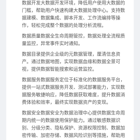
数据开发
大数据开发环境，降低用户使用大数据的
门槛，帮助用户快速构建大数据处理中心。支持数
据建模、数据集成、脚本开发、工作流编排等操
作，轻松完成整个数据的处理分析流程。
数据质量
数据全生命周期管控，数据处理全流程质
量监控，异常事件实时通知。
数据目录
提供企业级的元数据管理，厘清信息资
产。通过数据地图，实现数据血缘和数据全景可
视，提供数据智能搜索和运营监控。
数据服务
数据服务定位于标准化的数据服务平台，
提供一站式数据服务开发、测试部署能力，实现数
据服务敏捷响应，降低数据获取难度，提升数据消
费体验和效率，最终实现数据资产的变现。
数据安全
数据安全为数据治理中心提供数据生命周
期内统一的数据使用保护能力。通过敏感数据识
别、分级分类、隐私保护、资源权限控制、数据加
密传输、加密存储、数据风险识别等措施，帮助用