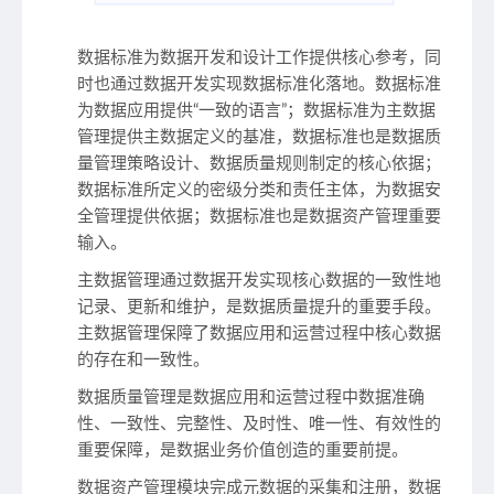
数据标准
为数据开发和设计工作提供核心参考，同
时也通过数据开发实现数据标准化落地。数据标准
为数据应用提供“一致的语言”；数据标准为主数据
管理提供主数据定义的基准，数据标准也是数据质
量管理策略设计、数据质量规则制定的核心依据；
数据标准所定义的密级分类和责任主体，为数据安
全管理提供依据；数据标准也是数据资产管理重要
输入。
主数据管理
通过数据开发实现核心数据的一致性地
记录、更新和维护，是数据质量提升的重要手段。
主数据管理保障了数据应用和运营过程中核心数据
的存在和一致性。
数据质量管理
是数据应用和运营过程中数据准确
性、一致性、完整性、及时性、唯一性、有效性的
重要保障，是数据业务价值创造的重要前提。
数据资产管理
模块完成元数据的采集和注册，数据