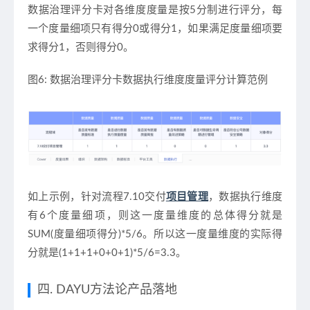
数据治理评分卡对各维度度量是按5分制进行评分，每
一个度量细项只有得分0或得分1，如果满足度量细项要
求得分1，否则得分0。
图6:
数据治理评分卡数据执行维度度量评分计算范例
如上示例，针对流程7.10交付
项目管理
，数据执行维度
有6个度量细项，则这一度量维度的总体得分就是
SUM(度量细项得分)*5/6。所以这一度量维度的实际得
分就是(1+1+1+0+0+1)*5/6=3.3。
四. DAYU方法论产品落地