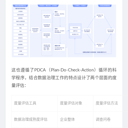
这也遵循了PDCA（Plan-Do-Check-Action）循环的科
学程序，结合数据治理工作的特点设计了两个层面的度
量评估：
度量评估工具
度量评估对象
度量评估方法
数据治理成熟度评估
企业整体
调查问卷