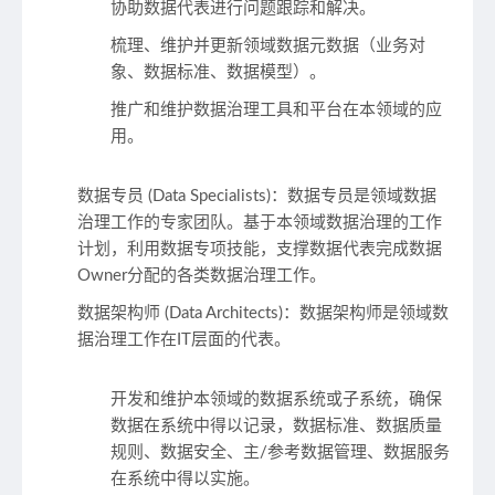
协助数据代表进行问题跟踪和解决。
梳理、维护并更新领域数据元数据（业务对
象、数据标准、数据模型）。
推广和维护数据治理工具和平台在本领域的应
用。
数据专员 (Data Specialists)
：数据专员是领域数据
治理工作的专家团队。基于本领域数据治理的工作
计划，利用数据专项技能，支撑数据代表完成数据
Owner分配的各类数据治理工作。
数据架构师 (Data Architects)
：数据架构师是领域数
据治理工作在IT层面的代表。
开发和维护本领域的数据系统或子系统，确保
数据在系统中得以记录，数据标准、数据质量
规则、数据安全、主/参考数据管理、数据服务
在系统中得以实施。