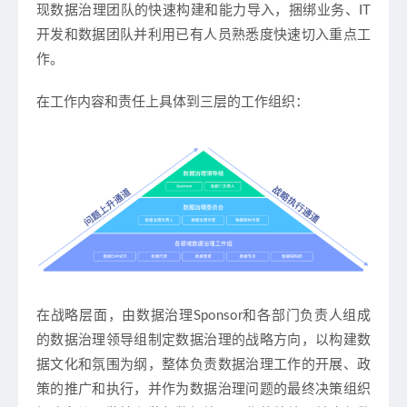
现数据治理团队的快速构建和能力导入，捆绑业务、IT
开发和数据团队并利用已有人员熟悉度快速切入重点工
作。
在工作内容和责任上具体到三层的工作组织：
在战略层面，由数据治理Sponsor和各部门负责人组成
的
数据治理领导组
制定数据治理的战略方向，以构建数
据文化和氛围为纲，整体负责数据治理工作的开展、政
策的推广和执行，并作为数据治理问题的最终决策组织