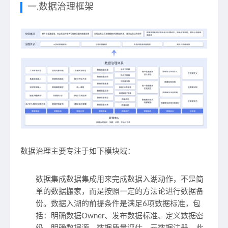
一.数据治理框架
数据治理
主要专注于如下模块域：
数据集成
数据集成用来完成数据入湖动作，不是简
单的数据搬家，而是按照一定的方法论进行数据备
份。数据入湖的前提条件是满足6项数据标准，包
括：明确数据Owner、发布数据标准、定义数据密