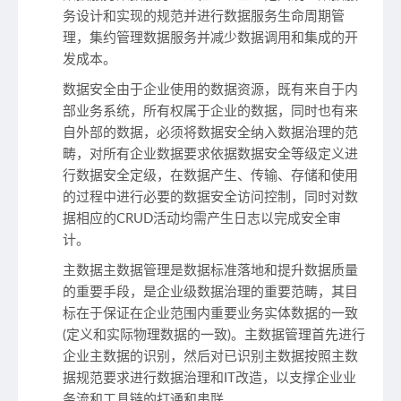
务设计和实现的规范并进行数据服务生命周期管
理，集约管理数据服务并减少数据调用和集成的开
发成本。
数据安全
由于企业使用的数据资源，既有来自于内
部业务系统，所有权属于企业的数据，同时也有来
自外部的数据，必须将数据安全纳入数据治理的范
畴，对所有企业数据要求依据数据安全等级定义进
行数据安全定级，在数据产生、传输、存储和使用
的过程中进行必要的数据安全访问控制，同时对数
据相应的CRUD活动均需产生日志以完成安全审
计。
主数据
主数据管理是数据标准落地和提升数据质量
的重要手段，是企业级数据治理的重要范畴，其目
标在于保证在企业范围内重要业务实体数据的一致
(定义和实际物理数据的一致)。主数据管理首先进行
企业主数据的识别，然后对已识别主数据按照主数
据规范要求进行数据治理和IT改造，以支撑企业业
务流和工具链的打通和串联。