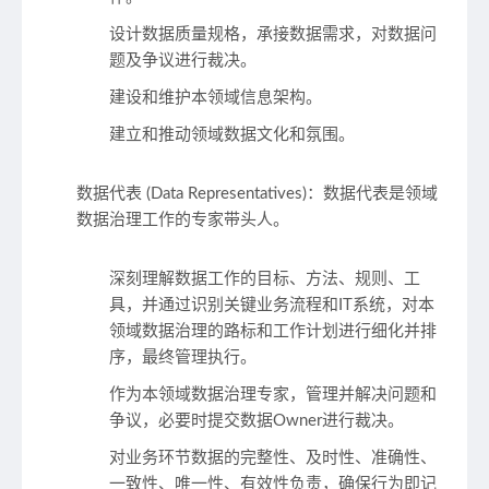
设计数据质量规格，承接数据需求，对数据问
题及争议进行裁决。
建设和维护本领域信息架构。
建立和推动领域数据文化和氛围。
数据代表 (Data Representatives)
：数据代表是领域
数据治理工作的专家带头人。
深刻理解数据工作的目标、方法、规则、工
具，并通过识别关键业务流程和IT系统，对本
领域数据治理的路标和工作计划进行细化并排
序，最终管理执行。
作为本领域数据治理专家，管理并解决问题和
争议，必要时提交数据Owner进行裁决。
对业务环节数据的完整性、及时性、准确性、
一致性、唯一性、有效性负责，确保行为即记