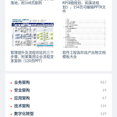
落地，附168页案例
RP详细规划、和演进规
划》，154页可编辑PPTX文
件
管理提升及流程优化的三个
软件工程各阶段产出物文档
步骤，附某集团企业流程变
模板大全
革案例（120页PPT）
业务架构
467
安全架构
19
应用架构
67
技术架构
124
数字化转型
129