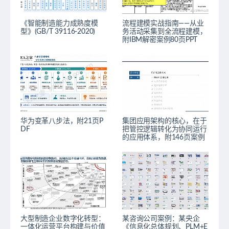
《智能制造能力成熟度模
流程建模实战指南——从业
型》(GB/T 39116-2020)
务活动采集到全流程建模，
附IBM解密案例80页PPT
华为变革八步法，附21页P
集团应用架构的核心，在于
DF
把管控逻辑转化为协同运行
的应用体系，附146页案例
大型制造企业数字化转型：
某咨询公司案例：某央企
一体化运营平台构建与价值
《信息化总体规划、PLM+E