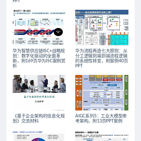
PPT
华为智慧供应链ISC+战略规
华为流程再造七大原则：从
划：数字化驱动的全面革
分工逻辑到端到端流程逻辑
新，附169页华为ISC案例赏
的系统性转变，附案例40页
析
PPT
《基于企业架构的信息化规
AIGC系列5：工业大模型参
划》交流材料
考架构，附13页PPT案例