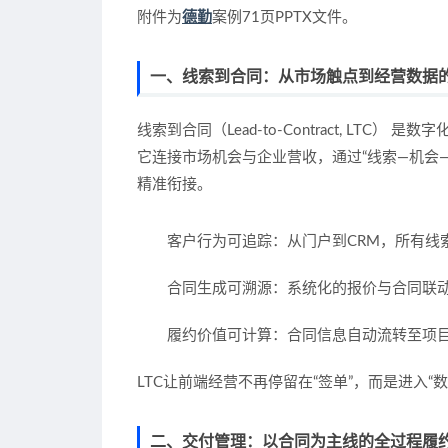
附件为
德勤
案例71页PPTX文件。
一、线索到合同：从市场触点到经营数据
线索到合同（Lead-to-Contract, LTC）
是数字
它连接市场机会与企业营收，通过“线索—机会
精准衔接。
客户行为可追踪
：从门户到CRM，所有
合同生成可溯源
：系统化的报价与合同联
履约价值可计算
：合同信息自动流转至项
LTC让前端经营不再停留在“签单”，而是进入“
二、交付管理：以合同为主线的全过程履