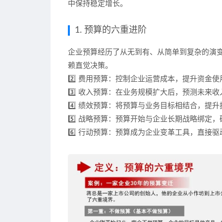
中保持稳定增长
。
1. 预算的六重进阶
企业预算经历了
从无到有、从简单到复杂
的演变
赖直觉决策。
2️⃣
费用预算
：控制企业运营成本，提升资金使
3️⃣
收入预算
：在业务规模扩大后，预测未来收
4️⃣
绩效预算
：将预算与业务目标相结合，提升
5️⃣
战略预算
：预算开始与企业长期战略绑定，
6️⃣
行动预算
：预算成为企业变革工具，直接驱动