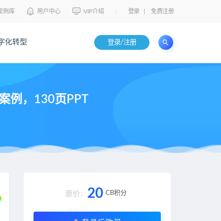
案例库
用户中心
VIP介绍
登录
|
免费注册
字化转型
登录/注册
，130页PPT
20
CB积分
原价：