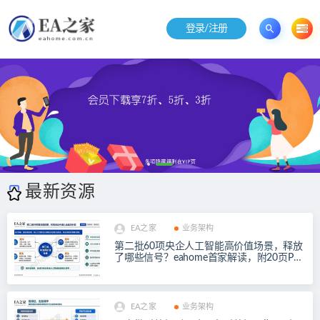
登录/注册
最新资源
EA之家
业务架构
第二批60项央企人工智能高价值场景，释放
了哪些信号？eahome首家解读，附20页PD
F
EA之家
业务架构