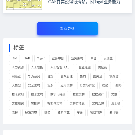
GAF其实说得很清楚，附Togaf业务能力
加载更多
标签
IBM
SAP
Togaf
业务中台
业务架构
中台
云原生
人力资源
人工智能
人工智能（AI）
企业经验
供应链
制造业
华为系列
合规
合规管理
售前
国央企
埃森哲
大模型
安全架构
安永
应用架构
形势与背景
德勤
战略
技术实现
技术架构
数字化转型
数据架构
数据资产
文章
文章知识
智能体
智能体架构
架构方法论
架构治理
波士顿
流程
解决方案
财务
资料下载
车企
项目管理
麦肯锡