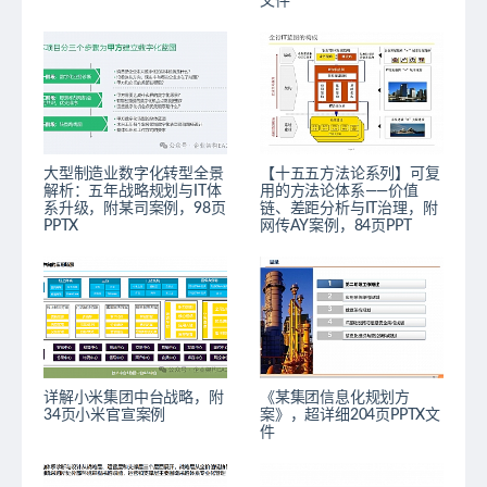
文件
大型制造业数字化转型全景
【十五五方法论系列】可复
解析：五年战略规划与IT体
用的方法论体系——价值
系升级，附某司案例，98页
链、差距分析与IT治理，附
PPTX
网传AY案例，84页PPT
详解小米集团中台战略，附
《某集团信息化规划方
34页小米官宣案例
案》，超详细204页PPTX文
件