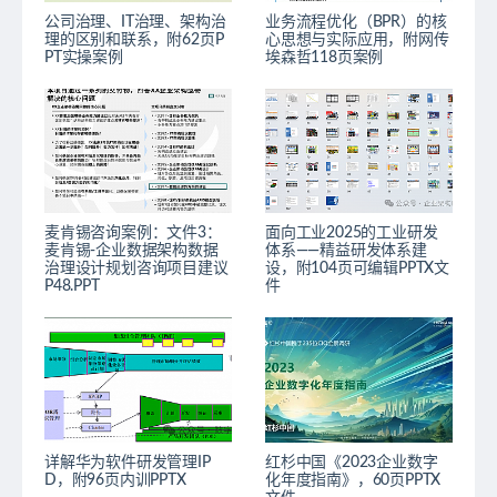
公司治理、IT治理、架构治
业务流程优化（BPR）的核
理的区别和联系，附62页P
心思想与实际应用，附网传
PT实操案例
埃森哲118页案例
麦肯锡咨询案例：文件3：
面向工业2025的工业研发
麦肯锡-企业数据架构数据
体系——精益研发体系建
治理设计规划咨询项目建议
设，附104页可编辑PPTX文
P48.PPT
件
详解华为软件研发管理IP
红杉中国《2023企业数字
D，附96页内训PPTX
化年度指南》，60页PPTX