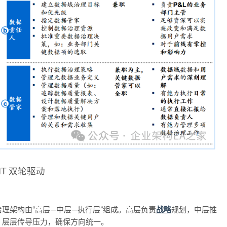
T 双轮驱动
理架构由“高层—中层—执行层”组成。高层负责
战略
规划，中层推
，层层传导压力，确保方向统一。