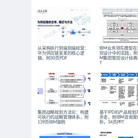
从采购执行到端到端经营：
IBM业务领先模型
华为供应链变革的核心逻
控设计中的实践，附8
辑，附30页PDF
M集团管控设计经典
T
集团战略规划方法论：构建
基于IPD的产品规划
可执行的战略管理体系，附
步走，附IBM咨询案
139页IBM案例
析，34页PPT