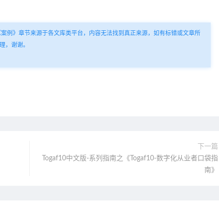
《案例》章节来源于各文库类平台，内容无法找到真正来源，如有标错或文章所
理，谢谢。
下一篇
Togaf10中文版-系列指南之《Togaf10-数字化从业者口袋指
南》