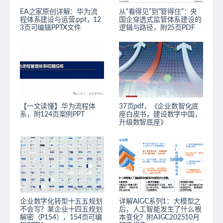
EA之家原创详解：华为流
从“看得见”到“管得住”：央
程体系建设与运营.ppt，12
国企穿透式监管体系建设的
3页可编辑PPTX文件
逻辑与路径，附25页PDF
【一文读懂】华为流程体
37页pdf，《企业数智化底
系，附124页案例PPT
座白皮书，建设数字中国，
升级数智底座》
企业数字化转型十五五规划
详解AIGC系列1：大模型之
不会写？某企业十四五规划
后，人工智能发生了什么根
解密（P154），154页可编
本变化？附AIGC202510月