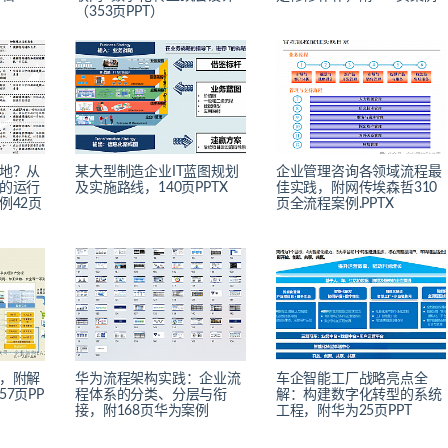
（353页PPT）
地？从
某大型制造企业IT蓝图规划
企业管理咨询各领域流程最
的运行
及实施路线，140页PPTX
佳实践，附网传埃森哲310
例42页
页全流程案例.PPTX
，附解
华为流程架构实践：企业流
车企智能工厂战略亮点全
7页PP
程体系的分类、分层与衔
解：构建数字化转型的系统
接，附168页华为案例
工程，附华为25页PPT