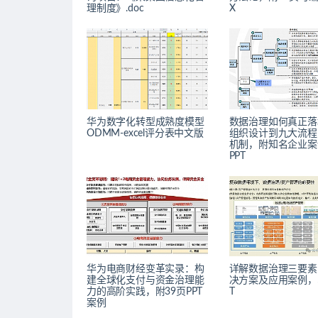
理制度》.doc
X
华为数字化转型成熟度模型
数据治理如何真正落
ODMM-excel评分表中文版
组织设计到九大流程
机制，附知名企业案
PPT
华为电商财经变革实录：构
详解数据治理三要素
建全球化支付与资金治理能
决方案及应用案例，5
力的高阶实践，附39页PPT
T
案例