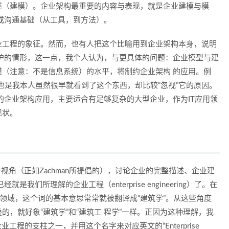
述（建模）。企业架构最重要的内容与表现，就是企业建模与模
或沟通基础（从工具，到方法）。
业工程的象征。然而，也有人把这个比喻用到企业架构本身，说明
护的情形，这一点，我个人认为，与更具体的问题：企业模型与建
（注意：不是信息系统）的水平，将制约企业架构 的应用。例
也是我本人虽然很早就看到了这个东西，却比较“忽视”它的原因。
的企业架构应用，主要适合有足够复杂的大型企业，作为IT应用领
现状。
视角（正如Zachman所提倡的），讨论企业的完整描述、企业建
们所理解的企业工程（enterprise engineering）了。在
词，在建筑领域，这个词的基本意思常常就被翻译成“建筑学”。从这些角度
，就好象“建筑学”和“建筑工 程学”一样。正因为这种理解，我
工程的支柱之一，并用这个名字来对应英文的“Enterprise