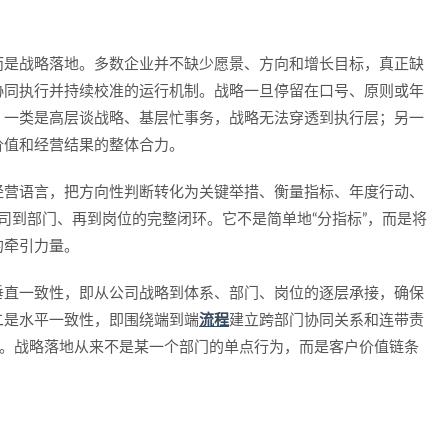
而是战略落地。多数企业并不缺少愿景、方向和增长目标，真正缺
协同执行并持续校准的运行机制。战略一旦停留在口号、原则或年
：一类是高层谈战略、基层忙事务，战略无法穿透到执行层；另一
价值和经营结果的整体合力。
经营语言，把方向性判断转化为关键举措、衡量指标、年度行动、
公司到部门、再到岗位的完整闭环。它不是简单地“分指标”，而是将
的牵引力量。
垂直一致性，即从公司战略到体系、部门、岗位的逐层承接，确保
二是水平一致性，即围绕端到端
流程
建立跨部门协同关系和连带责
想。战略落地从来不是某一个部门的单点行为，而是客户价值链条