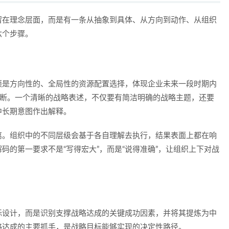
留在理念层面，而是有一条从抽象到具体、从方向到动作、从组织
六个步骤。
须是方向性的、全局性的资源配置选择，体现企业未来一段时期内
判断。一个清晰的战略表述，不仅要有简洁明确的战略主题，还要
中长期意图作出解释。
离。组织中的不同层级会基于各自理解去执行，结果表面上都在响
码的第一要求不是“写得宏大”，而是“说得准确”，让组织上下对战
标设计，而是识别支撑战略达成的关键成功因素，并将其提炼为中
略达成的主要抓手，是战略目标能够实现的决定性路径。