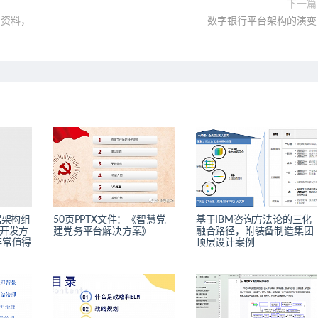
下一篇
训资料，
数字银行平台架构的演变
据架构组
50页PPTX文件：《智慧党
基于IBM咨询方法论的三化
开发方
建党务平台解决方案》
融合路径，附装备制造集团
）非常值得
顶层设计案例