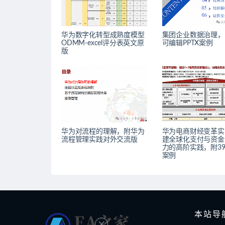
华为数字化转型成熟度模型
集团企业数据治理，
ODMM-excel评分表英文原
可编辑PPTX案例
版
华为对流程的理解，附华为
华为电商财经变革实
流程管理实践对外交流版
建全球化支付与资金
力的高阶实践，附39
案例
本站导