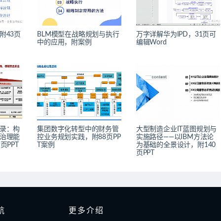
附43页
BLM模型在战略规划与执行
万字详解华为IPD，31页可
中的应用，附案例
编辑Word
录：构
集团数字化转型中的财务管
大型制造企业IT蓝图规划与
治理能
控业务规划实践，附88页PP
实施路径——以IBM方法论
页PPT
T案例
为基础的全景设计，附140
页PPT
航
更多介绍