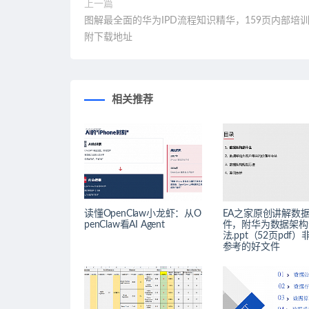
上一篇
图解最全面的华为IPD流程知识精华，159页内部培
附下载地址
相关推荐
读懂OpenClaw小龙虾：从O
EA之家原创讲解数
penClaw看AI Agent
件，附华为数据架构
法.ppt（52页pdf
参考的好文件