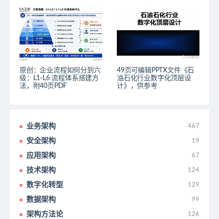
原创：企业流程如何分到六
49页可编辑PPTX文件《石
级：L1-L6 流程体系搭建方
油石化行业数字化顶层设
法，附40页PDF
计》，供参考
业务架构
467
安全架构
19
应用架构
67
技术架构
124
数字化转型
129
数据架构
99
架构方法论
126