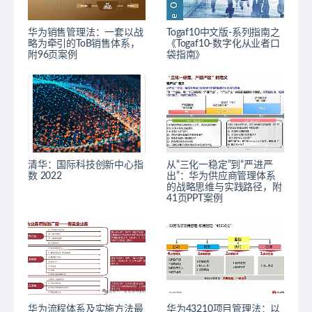
华为销售管理法：一套以战
Togaf10中文版-系列指南之
略为牵引的ToB销售体系，
《Togaf10-数字化从业者口
附96页案例
袋指南》
清华：国际科技创新中心指
从“三化一稳定”到“严进严
数 2022
出”：华为供应商管理体系
的战略思维与实践路径，附
41页PPT案例
华为流程体系及实施方法最
华为43210项目管理法：以