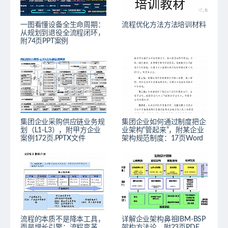
一图看懂设备全生命周期：
流程优化方法方法培训材料
从规划到退役全流程闭环，
附74页PPT案例
集团企业采购供应链业务规
集团企业如何通过制度把企
划（L1-L3），附甲方企业
业架构“管起来”，附某企业
案例172页.PPTX文件
架构规范制度：17页Word
流程的本质不是降本工具，
详解企业架构鼻祖IBM-BSP
而是增长引擎：流程变革，
架构方法论，附23页PDF