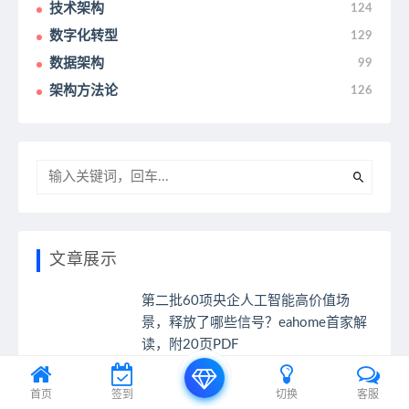
技术架构
124
数字化转型
129
数据架构
99
架构方法论
126
文章展示
第二批60项央企人工智能高价值场
景，释放了哪些信号？eahome首家解
读，附20页PDF
从审批型总部到风险平台型总部：集
首页
签到
切换
客服
团型国企供应链管控与授权体系重