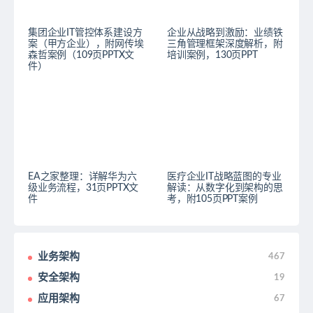
集团企业IT管控体系建设方
企业从战略到激励：业绩铁
案（甲方企业），附网传埃
三角管理框架深度解析，附
森哲案例（109页PPTX文
培训案例，130页PPT
件）
EA之家整理：详解华为六
医疗企业IT战略蓝图的专业
级业务流程，31页PPTX文
解读：从数字化到架构的思
件
考，附105页PPT案例
业务架构
467
安全架构
19
应用架构
67