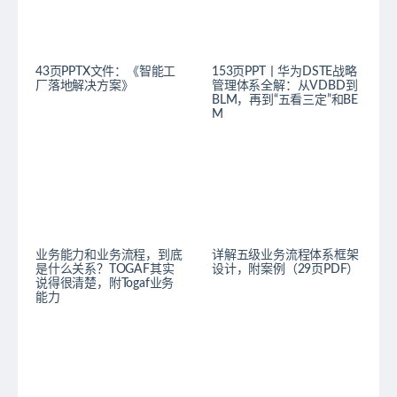
43页PPTX文件：《智能工
153页PPT丨华为DSTE战略
厂落地解决方案》
管理体系全解：从VDBD到
BLM，再到“五看三定”和BE
M
业务能力和业务流程，到底
详解五级业务流程体系框架
是什么关系？TOGAF其实
设计，附案例（29页PDF）
说得很清楚，附Togaf业务
能力