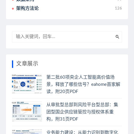
架构方法论
126
文章展示
第二批60项央企人工智能高价值场
景，释放了哪些信号？eahome首家解
读，附20页PDF
从审批型总部到风险平台型总部：集
团型国企供应链管控与授权体系重
构，附31页PDF
业务能力建设：从能力识别到数字化