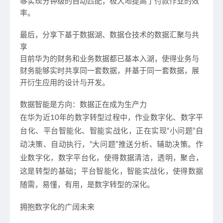
够实现分钟级的自动匹配，极大地提高了付款作业的效
率。
最后，分享下基于数据湖、数据仓技术的数据汇聚与共
享
目前华为的财务和业务数据都已基本入湖，使得业务与
财务能够实时共享同一套数据，并基于同一套数据，展
开衍生应用的设计与开发。
数据智能是方向：数据正在成为生产力
在华为近10年的数字转型过程中，作业数字化、数字平
台化、平台智能化、智能实战化，正在实现“小问题”自
动决策、自动执行，“大问题”推送分析、辅助决策。作
业数字化，数字平台化，使得数据清洁，透明，聚合，
这是转型的基础；平台智能化，智能实战化，使得数据
随需，易懂，有用，是数字转型的深化。
拥抱数字化的广阔未来