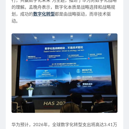
行，共赢数字化未来”为主题，描述了华为对数字化战略
的理解。
孟晚舟表示，
数字化本质是战略选择和战略规
划，成功的
数字化转型
都是由战略驱动，而非技术驱
动。
华为预计，2026年，全球数字化转型支出将高达3.41万