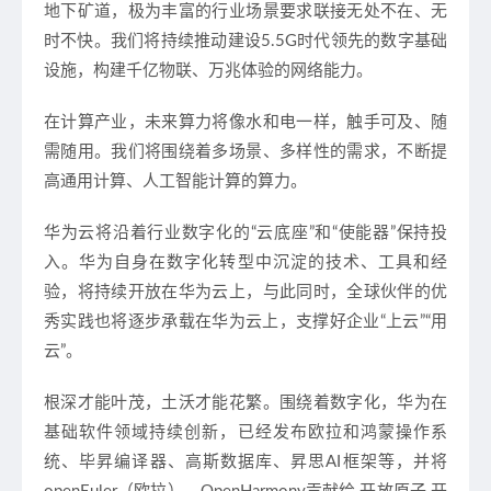
地下矿道，
极为丰富的行业场景要求联接无处不在、无
时不快
。我们将持续推动建设5.5G时代领先的数字基础
设施，构建千亿物联、万兆体验的网络能力。
在计算产业，
未来算力将像水和电一样
，触手可及、随
需随用。我们将围绕着多场景、多样性的需求，不断提
高通用计算、人工智能计算的算力。
华为云将沿着行业数字化的“云底座”和“使能器”保持投
入。华为自身在数字化转型中沉淀的技术、工具和经
验，将持续开放在华为云上，与此同时，全球伙伴的优
秀实践也将逐步承载在华为云上，支撑好企业“上云”“用
云”。
根深才能叶茂，土沃才能花繁。
围绕着数字化，华为在
基础软件领域持续创新，已经发布欧拉和鸿蒙操作系
统、毕昇编译器、高斯数据库、昇思AI框架等，并将