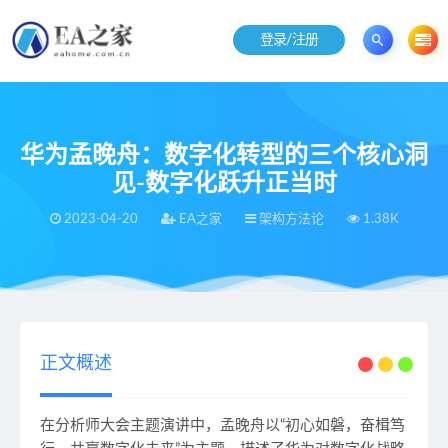
登录/注册
华为孟晚舟：数字化转型的三个核心洞
见-数字化跃升正当时
2023-04-20
EA之家
架构方法论
1.38K
当前位置：
EA之家
架构方法论
华为孟晚舟：数字化转型的三个核心洞见-数字化跃升正当时
>
>
正文概述
在分析师大会主题演讲中，
孟晚舟以“初心如磐，奋楫笃