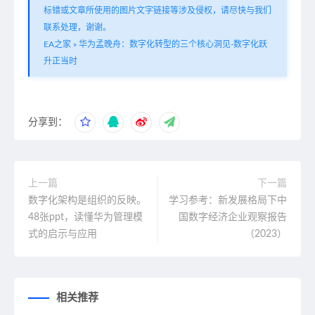
标错或文章所使用的图片文字链接等涉及侵权，请尽快与我们
联系处理，谢谢。
EA之家
»
华为孟晚舟：数字化转型的三个核心洞见-数字化跃
升正当时
分享到：
上一篇
下一篇
数字化架构是组织的反映。
学习参考：新发展格局下中
48张ppt，读懂华为管理模
国数字经济企业观察报告
式的启示与应用
（2023）
相关推荐