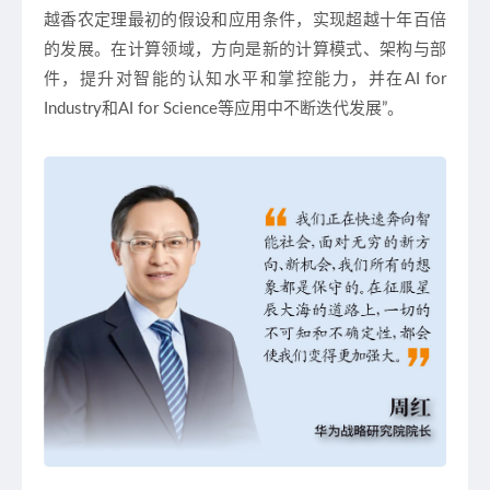
越香农定理最初的假设和应用条件，实现超越十年百倍
的发展。在计算领域，方向是新的计算模式、架构与部
件，提升对智能的认知水平和掌控能力，并在AI for
Industry和AI for Science等应用中不断迭代发展”
。