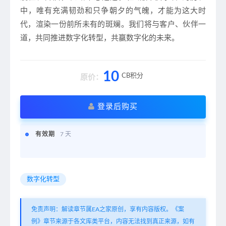
中，唯有充满韧劲和只争朝夕的气魄，才能为这大时
代，渲染一份前所未有的斑斓。我们将与客户、伙伴一
道，共同推进数字化转型，共赢数字化的未来。
10
CB积分
原价：
登录后购买
有效期
7 天
数字化转型
免责声明：解读章节属EA之家原创，享有内容版权。《案
例》章节来源于各文库类平台，内容无法找到真正来源，如有