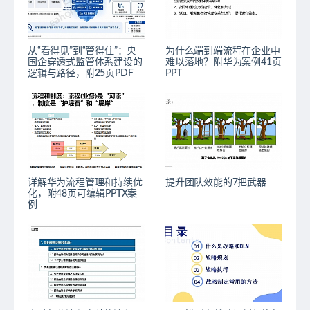
从“看得见”到“管得住”：央
为什么端到端流程在企业中
国企穿透式监管体系建设的
难以落地？附华为案例41页
逻辑与路径，附25页PDF
PPT
详解华为流程管理和持续优
提升团队效能的7把武器
化，附48页可编辑PPTX案
例