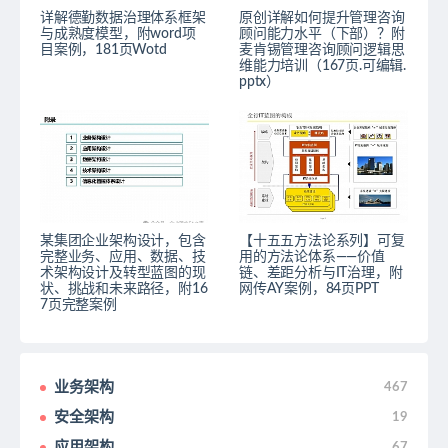
详解德勤数据治理体系框架
原创详解如何提升管理咨询
与成熟度模型，附word项
顾问能力水平（下部）？附
目案例，181页Wotd
麦肯锡管理咨询顾问逻辑思
维能力培训（167页.可编辑.
pptx）
某集团企业架构设计，包含
【十五五方法论系列】可复
完整业务、应用、数据、技
用的方法论体系——价值
术架构设计及转型蓝图的现
链、差距分析与IT治理，附
状、挑战和未来路径，附16
网传AY案例，84页PPT
7页完整案例
业务架构
467
安全架构
19
应用架构
67