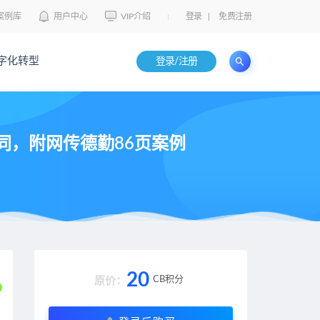
案例库
用户中心
VIP介绍
登录
|
免费注册
字化转型
登录/注册
协同，附网传德勤86页案例
20
CB积分
原价：