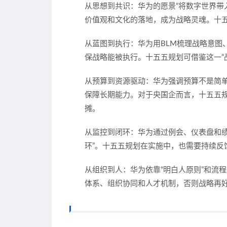
从思想到共识
：华为的愿景“将数字世界带
价值观和文化的落地，成为战略灵魂。十
从蓝图到执行
：华为用BLM梳理战略意图
保战略能被执行。十五五规划可借鉴这一“
从预算到资源驱动
：华为强调预算不是简
保障长期能力。对于央国企而言，十五五
摊。
从监控到闭环
：华为通过例会、仪表盘和绩
环”。十五五规划在实施中，也需要持续反
从组织到人
：华为依靠“明白人原则”和流
体系、组织协同和人才机制，否则战略再