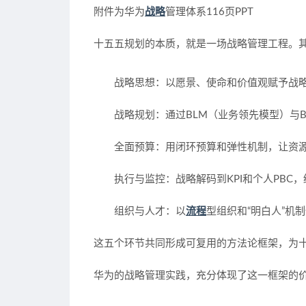
附件为华为
战略
管理体系116页PPT
十五五规划的本质，就是一场战略管理工程。
战略思想
：以愿景、使命和价值观赋予战
战略规划
：通过BLM（业务领先模型）与
全面预算
：用闭环预算和弹性机制，让资
执行与监控
：战略解码到KPI和个人PBC
组织与人才
：以
流程
型组织和“明白人”机
这五个环节共同形成可复用的方法论框架，为
华为的战略管理实践，充分体现了这一框架的