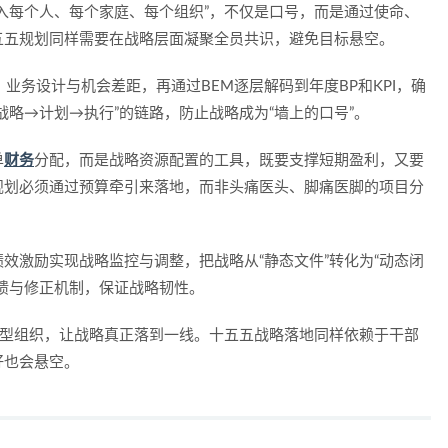
入每个人、每个家庭、每个组织”，不仅是口号，而是通过使命、
五五规划同样需要在战略层面凝聚全员共识，避免目标悬空。
、业务设计与机会差距，再通过BEM逐层解码到年度BP和KPI，确
战略→计划→执行”的链路，防止战略成为“墙上的口号”。
单
财务
分配，而是战略资源配置的工具，既要支撑短期盈利，又要
规划必须通过预算牵引来落地，而非头痛医头、脚痛医脚的项目分
效激励实现战略监控与调整，把战略从“静态文件”转化为“动态闭
馈与修正机制，保证战略韧性。
程型组织，让战略真正落到一线。十五五战略落地同样依赖于干部
好也会悬空。