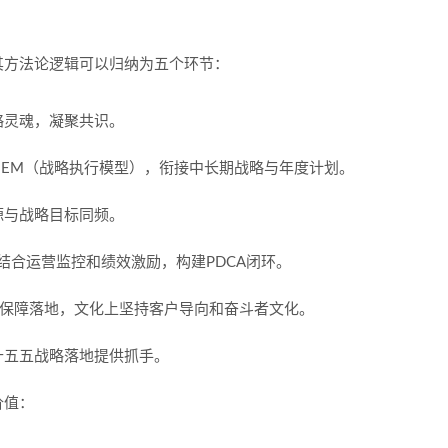
其方法论逻辑可以归纳为五个环节：
略灵魂，凝聚共识。
BEM（战略执行模型），衔接中长期战略与年度计划。
源与战略目标同频。
，结合运营监控和绩效激励，构建PDCA闭环。
制保障落地，文化上坚持客户导向和奋斗者文化。
十五五战略落地提供抓手。
价值：