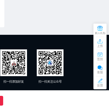
上传
在
线
签到
客
服
添加微信交谈
周
客服
一
至
扫一扫添加好友
扫一扫关注公众号
添加微信交谈
周
反馈
六
（9:00
京ICP备20012885号-1、京ICP备20012885号-2
18:00