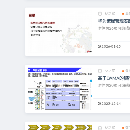
EA之家
业
华为流程管理实
附件为26页可编辑P
2026-01-15
EA之家
数
基于DAMA的银
附件为20页可编辑P
2025-12-14
EA之家
数