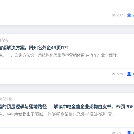
907
务架构
销解决方案，附知名外企48页PPT
文件。 一、咨询方法论：用结构化思维重塑营销体系 在汽车产业全面转...
695
构方法论
型的顶层逻辑与落地路径——解读中电金信企业架构白皮书，99页PDF
件。 中电金信提出了“四位一体”的新企架核心思想与“模型构建—智...
751