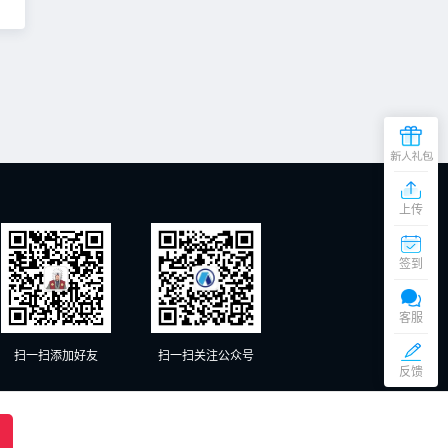
上传
在
线
签到
客
服
添加微信交谈
周
客服
一
至
扫一扫添加好友
扫一扫关注公众号
添加微信交谈
周
反馈
六
（9:00
京ICP备20012885号-1、京ICP备20012885号-2
18:00