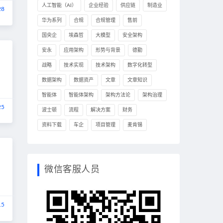
人工智能（AI）
企业经验
供应链
制造业
28
华为系列
合规
合规管理
售前
国央企
埃森哲
大模型
安全架构
安永
应用架构
形势与背景
德勤
战略
技术实现
技术架构
数字化转型
数据架构
数据资产
文章
文章知识
智能体
智能体架构
架构方法论
架构治理
25
波士顿
流程
解决方案
财务
资料下载
车企
项目管理
麦肯锡
微信客服人员
15