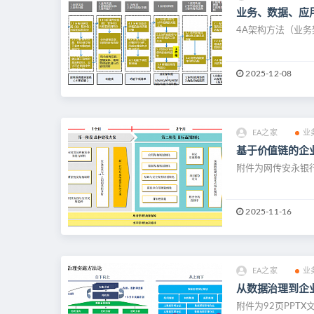
业务、数据、应
4A架构方法（业务架
2025-12-08
EA之家
业
基于价值链的企业
附件为网传安永银行
2025-11-16
EA之家
业
从数据治理到企业
附件为92页PPT