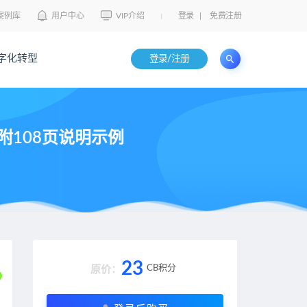
案例库
用户中心
VIP介绍
登录
|
免费注册
字化转型
登录/注册
附108页说明示例
23
CB积分
原价：