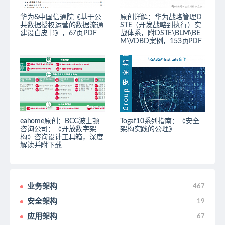
华为&中国信通院《基于公
原创详解：华为战略管理D
共数据授权运营的数据流通
STE（开发战略到执行）实
建设白皮书》，67页PDF
战体系，附DSTE\BLM\BE
M\VDBD案例，153页PDF
eahome原创：BCG波士顿
Togaf10系列指南：《安全
咨询公司：《开放数字架
架构实践的公理》
构》咨询设计工具箱，深度
解读并附下载
业务架构
467
安全架构
19
应用架构
67