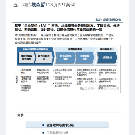
五、网传
埃森哲
118页PPT案例