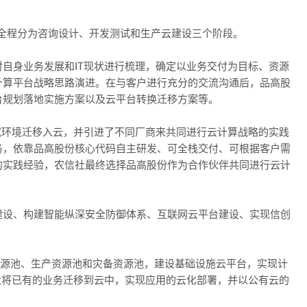
，全程分为咨询设计、开发测试和生产云建设三个阶段。
自身业务发展和IT现状进行梳理，确定以业务交付为目标、资源
计算平台战略思路演进。在与客户进行充分的交流沟通后，品高股
台规划落地实施方案以及云平台转换迁移方案等。
试环境迁移入云，并引进了不同厂商来共同进行云计算战略的实践
务，依靠品高股份核心代码自主研发、可全栈交付、可根据客户需
的实践经验，农信社最终选择品高股份作为合作伙伴共同进行云计
建设、构建智能纵深安全防御体系、互联网云平台建设、实现信创
州资源池、生产资源池和灾备资源池，建设基础设施云平台，实现计
社将已有的业务迁移到云中，实现应用的云化部署，并以公有云的