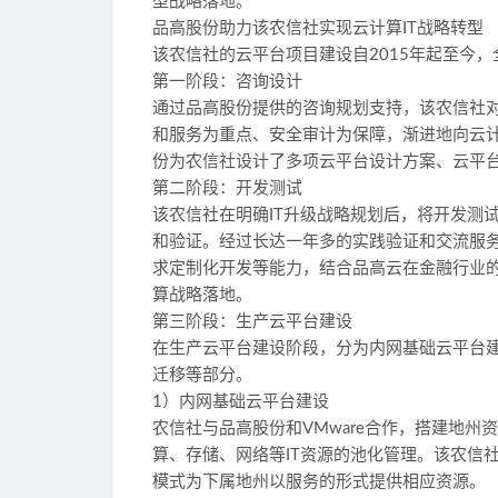
型战略落地。
品高股份助力该农信社实现云计算IT战略转型
该农信社的云平台项目建设自2015年起至今
第一阶段：咨询设计
通过品高股份提供的咨询规划支持，该农信社对
和服务为重点、安全审计为保障，渐进地向云
份为农信社设计了多项云平台设计方案、云平
第二阶段：开发测试
该农信社在明确IT升级战略规划后，将开发测
和验证。经过长达一年多的实践验证和交流服
求定制化开发等能力，结合品高云在金融行业
算战略落地。
第三阶段：生产云平台建设
在生产云平台建设阶段，分为内网基础云平台
迁移等部分。
1）内网基础云平台建设
农信社与品高股份和VMware合作，搭建地
算、存储、网络等IT资源的池化管理。该农信
模式为下属地州以服务的形式提供相应资源。