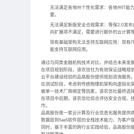
无法满足各地州个性化需求：
各地州IT
要。
无法满足新版安全合规需求：
等保2.0发
向扩展项不满足，需要进行额外的云计算
现有基础架构无法支持互联网应用：
现有
能支持互联网应用。
通过与同类金融机构技术对比，并结合未来发展
在项目规划阶段，该农信社为有效保证战略规
云平台建设经验的品高股份提供规划咨询服务
在测试阶段，考虑到传统物理机架构向虚拟化
被单一技术厂商绑定等因素，该农信社最终选择
在项目中后期，该农信社综合评估安全合规、
作。
品高股份是一家云计算及行业信息化服务提供商，以
数据层到SaaS软件层的全栈技术能力，为客
同时，基于丰富的跨行业实践经验，品高股份