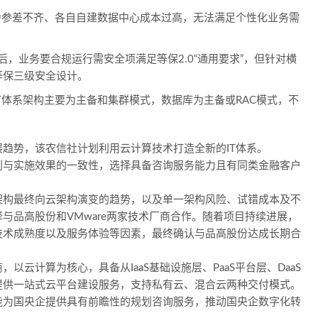
能力参差不齐、各自自建数据中心成本过高，无法满足个性化业务需
布后，业务要合规运行需安全项满足等保2.0“通用要求”，但针对横
等保三级安全设计。
IT体系架构主要为主备和集群模式，数据库为主备或RAC模式，不
趋势，该农信社计划利用云计算技术打造全新的IT体系。
划与实施效果的一致性，选择具备咨询服务能力且有同类金融客户
。
架构最终向云架构演变的趋势，以及单一架构风险、试错成本及不
与品高股份和VMware两家技术厂商合作。随着项目持续进展，
技术成熟度以及服务体验等因素，最终确认与品高股份达成长期合
云计算为核心，具备从IaaS基础设施层、PaaS平台层、DaaS
户提供一站式云平台建设服务，支持私有云、混合云两种交付模式。
能为国央企提供具有前瞻性的规划咨询服务，推动国央企数字化转