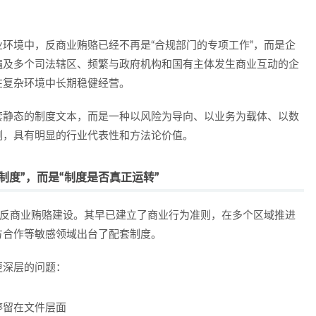
环境中，反商业贿赂已经不再是“合规部门的专项工作”，而是企
遍及多个司法辖区、频繁与政府机构和国有主体发生商业互动的企
在复杂环境中长期稳健经营。
套静态的制度文本，而是一种
以风险为导向、以业务为载体、以数
例，具有明显的行业代表性和方法论价值。
制度”，而是“制度是否真正运转”
展反商业贿赂建设。其早已建立了商业行为准则，在多个区域推进
方合作等敏感领域出台了配套制度。
更深层的问题：
停留在文件层面