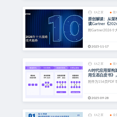
EA之家
技
原创解读：从架
读Gartner《2
附Gartner2026
2025-11-17
EA之家
技
AI时代应用架构
用生态白皮书》，
附件为156页PD
2025-09-28
EA之家
业