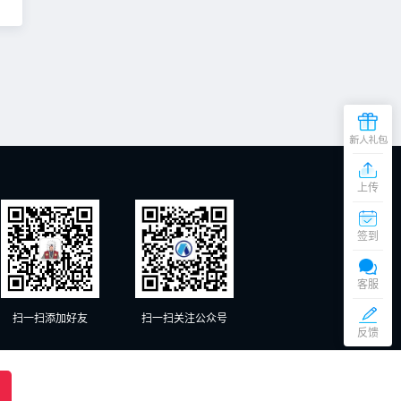
上传
在
线
签到
客
服
添加微信交谈
周
客服
一
至
扫一扫添加好友
扫一扫关注公众号
添加微信交谈
周
反馈
六
（9:00
京ICP备20012885号-1、京ICP备20012885号-2
18:00