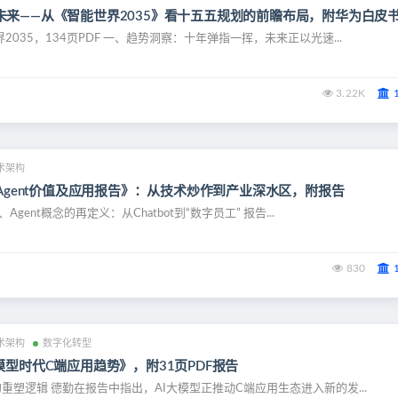
未来——从《智能世界2035》看十五五规划的前瞻布局，附华为白皮
035，134页PDF 一、趋势洞察：十年弹指一挥，未来正以光速...
3.22K
术架构
 Agent价值及应用报告》：从技术炒作到产业深水区，附报告
、Agent概念的再定义：从Chatbot到“数字员工” 报告...
830
术架构
数字化转型
模型时代C端应用趋势》，附31页PDF报告
重塑逻辑 德勤在报告中指出，AI大模型正推动C端应用生态进入新的发...