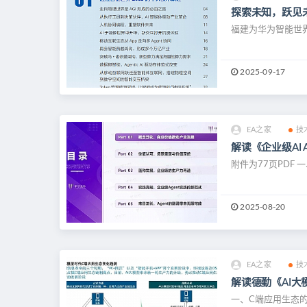
探索未知，跃见
福建为华为智能世界2
2025-09-17
EA之家
技
解读《企业级AI
附件为77页PDF 一
2025-08-20
EA之家
技
解读德勤《AI大
一、C端应用生态的