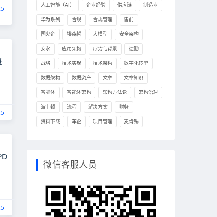
人工智能（AI）
企业经验
供应链
制造业
25
华为系列
合规
合规管理
售前
国央企
埃森哲
大模型
安全架构
安永
应用架构
形势与背景
德勤
报
战略
技术实现
技术架构
数字化转型
数据架构
数据资产
文章
文章知识
智能体
智能体架构
架构方法论
架构治理
波士顿
流程
解决方案
财务
15
资料下载
车企
项目管理
麦肯锡
PD
微信客服人员
15