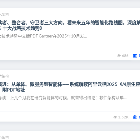
术架构
构者、整合者、守卫者三大方向，看未来五年的智能化路线图，深度
026 十大战略技术趋势》
十大技术趋势中文版PDF Gartner在2025年10月发...
686
术架构
演进：从单体、微服务到智能体——系统解读阿里云栖2025《AI原生
附PDF地址
F 导读：上几个月我在研究智能体的时候，就曾得出结论：软件架构从单...
1.52K
务架构