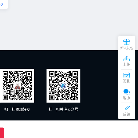
30
上传
在
线
签到
客
服
添加微信交谈
周
客服
一
至
扫一扫添加好友
扫一扫关注公众号
添加微信交谈
周
反馈
六
（9:00
京ICP备20012885号-1、京ICP备20012885号-2
18:00