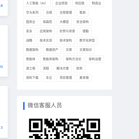
人工智能（AI）
企业经验
供应链
制造业
18
华为系列
合规
合规管理
售前
国央企
埃森哲
大模型
安全架构
安永
应用架构
形势与背景
德勤
战略
技术实现
技术架构
数字化转型
数据架构
数据资产
文章
文章知识
智能体
智能体架构
架构方法论
架构治理
20
波士顿
流程
解决方案
财务
资料下载
车企
项目管理
麦肯锡
微信客服人员
15