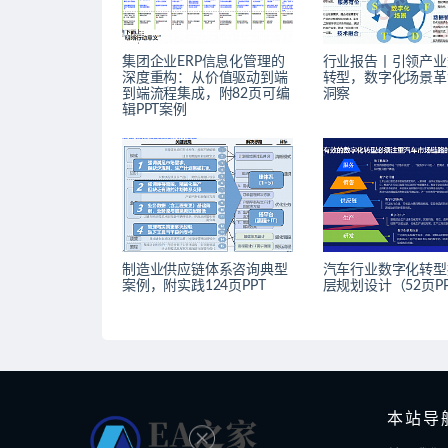
集团企业ERP信息化管理的
行业报告丨引领产业
深度重构：从价值驱动到端
转型，数字化场景革
到端流程集成，附82页可编
洞察
辑PPT案例
制造业供应链体系咨询典型
汽车行业数字化转型
案例，附实践124页PPT
层规划设计（52页P
本站导