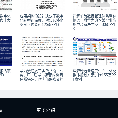
数字化
应用架构的设计决定了数字
详解华为数据管理体系整体
命十大
化转型的深度，附知名外企
框架，附华为咨询某企业数
案例（埃森哲195页PPT）
据中台解决方案，33页PPT
X
报告顶
华为流程变革实践指南：业
详解制造业运营生产一体化
PT）
务、IT、质量与运营的协同
整体规划方案，附155页PP
体系搭建，附内部解密文档
T案例
航
更多介绍