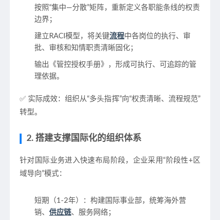
按照“集中—分散”矩阵，重新定义各职能条线的权责
边界；
建立
RACI模型
，将关键
流程
中各岗位的执行、审
批、审核和知情职责清晰固化；
输出《管控授权手册》，形成可执行、可追踪的管
理依据。
✅ 实际成效：组织从“多头指挥”向“权责清晰、流程规范”
转型。
2. 搭建支撑国际化的组织体系
针对国际业务进入快速布局阶段，企业采用“阶段性+区
域导向”模式：
短期（1-2年）
：构建国际事业部，统筹海外营
销、
供应链
、服务网络；