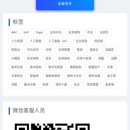
加载更多
标签
IBM
SAP
Togaf
业务中台
业务架构
中台
云原生
人力资源
人工智能
人工智能（AI）
企业经验
供应链
制造业
华为系列
合规
合规管理
售前
国央企
埃森哲
大模型
安全架构
安永
应用架构
形势与背景
德勤
战略
技术实现
技术架构
数字化转型
数据架构
数据资产
文章
文章知识
智能体
智能体架构
架构方法论
架构治理
波士顿
流程
解决方案
财务
资料下载
车企
项目管理
麦肯锡
微信客服人员