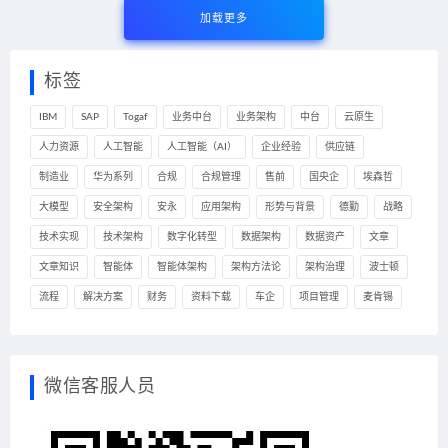
加载更多
标签
IBM
SAP
Togaf
业务中台
业务架构
中台
云原生
人力资源
人工智能
人工智能（AI）
企业经验
供应链
制造业
华为系列
合规
合规管理
售前
国央企
埃森哲
大模型
安全架构
安永
应用架构
形势与背景
德勤
战略
技术实现
技术架构
数字化转型
数据架构
数据资产
文章
文章知识
智能体
智能体架构
架构方法论
架构治理
波士顿
流程
解决方案
财务
资料下载
车企
项目管理
麦肯锡
微信客服人员