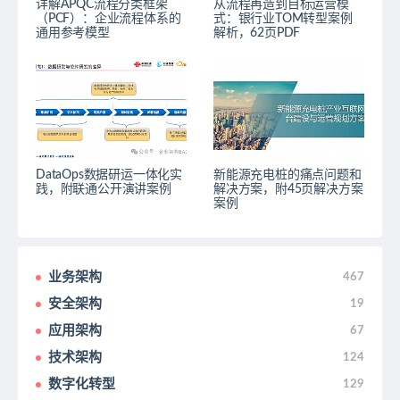
详解APQC流程分类框架
从流程再造到目标运营模
（PCF）：企业流程体系的
式：银行业TOM转型案例
通用参考模型
解析，62页PDF
DataOps数据研运一体化实
新能源充电桩的痛点问题和
践，附联通公开演讲案例
解决方案，附45页解决方案
案例
业务架构
467
安全架构
19
应用架构
67
技术架构
124
数字化转型
129