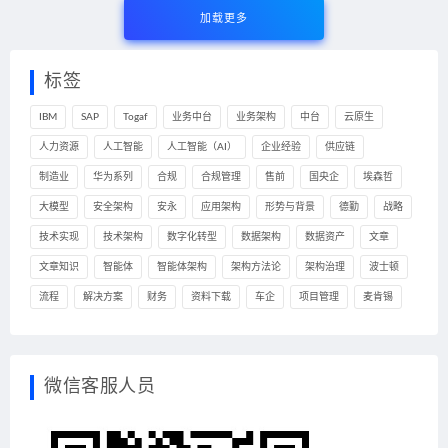
加载更多
标签
IBM
SAP
Togaf
业务中台
业务架构
中台
云原生
人力资源
人工智能
人工智能（AI）
企业经验
供应链
制造业
华为系列
合规
合规管理
售前
国央企
埃森哲
大模型
安全架构
安永
应用架构
形势与背景
德勤
战略
技术实现
技术架构
数字化转型
数据架构
数据资产
文章
文章知识
智能体
智能体架构
架构方法论
架构治理
波士顿
流程
解决方案
财务
资料下载
车企
项目管理
麦肯锡
微信客服人员