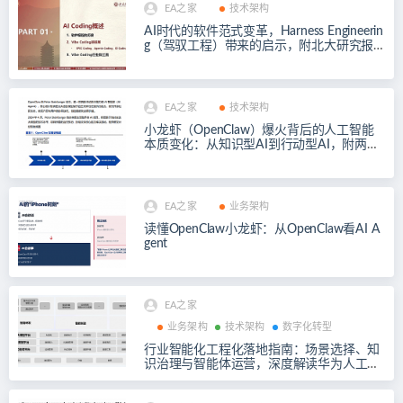
EA之家
技术架构
AI时代的软件范式变革，Harness Engineerin
g（驾驭工程）带来的启示，附北大研究报
告105页
EA之家
技术架构
小龙虾（OpenClaw）爆火背后的人工智能
本质变化：从知识型AI到行动型AI，附两份
PDF
EA之家
业务架构
读懂OpenClaw小龙虾：从OpenClaw看AI A
gent
EA之家
业务架构
技术架构
数字化转型
行业智能化工程化落地指南：场景选择、知
识治理与智能体运营，深度解读华为人工智
能赋能应用实践指南